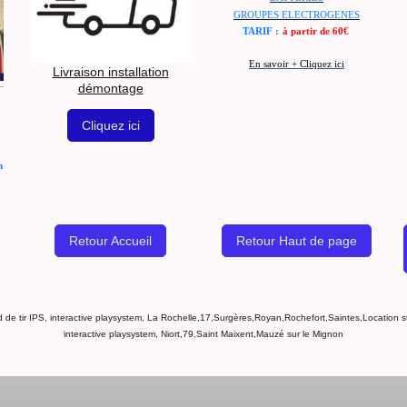
GROUPES ELECTROGENES
TARIF :
à partir de 60€
En savoir + Cliquez ici
Livraison installation
démontage
Cliquez ici
m
Retour Accueil
Retour Haut de page
d de tir IPS, interactive playsystem, La Rochelle,17,Surgères,Royan,Rochefort,Saintes,Location st
interactive playsystem, Niort,79,Saint Maixent,Mauzé sur le Mignon