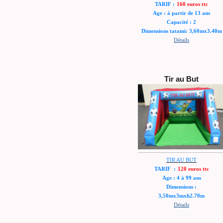
TARIF :
160 euros ttc
Age : à partir de 13 ans
Capacité : 2
Dimensions tatami: 3,60mx3.40m
Détails
Tir au But
TIR AU BUT
TARIF :
120 euros ttc
Age : 4 à 99 ans
Dimensions :
3,50mx3mxh2.70m
Détails