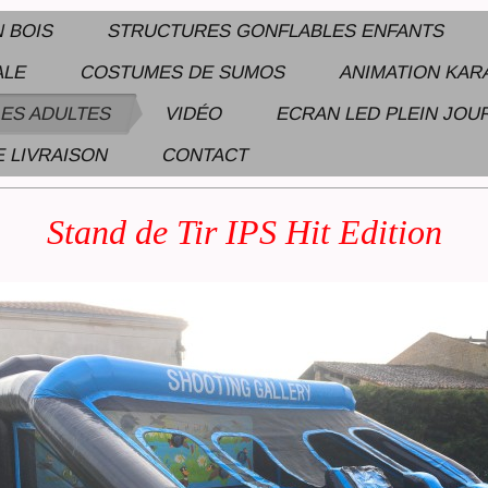
N BOIS
STRUCTURES GONFLABLES ENFANTS
ALE
COSTUMES DE SUMOS
ANIMATION KA
ES ADULTES
VIDÉO
ECRAN LED PLEIN JOU
E LIVRAISON
CONTACT
 DE STRUCTURES GONFLABLES - SUMOS - TAUREAU MECANIQUE - BABYFOOT
Stand de Tir IPS Hit Edition