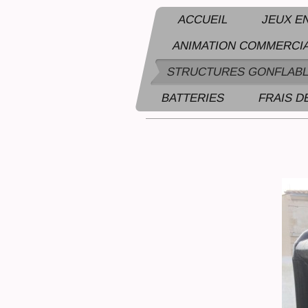
ACCUEIL
JEUX E
ANIMATION COMMERCI
STRUCTURES GONFLABL
BATTERIES
FRAIS D
GARY'S BAND Animation - LOCATION