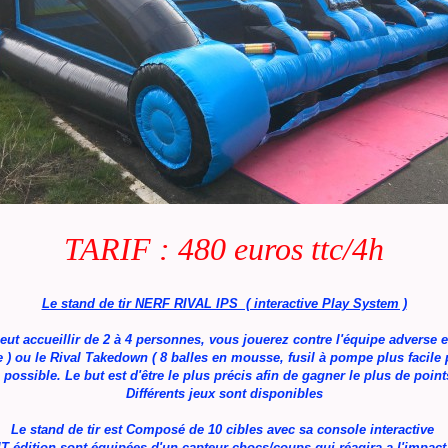
TARIF : 480 euros ttc/4h
Le stand de tir NERF RIVAL IPS ( interactive Play System )
 peut accueillir de 2 à 4 personnes, vous jouerez contre l'équipe adverse en
 )
ou le Rival Takedown ( 8 balles en mousse, fusil à pompe plus facile 
ossible. Le but est d'être le plus précis afin de gagner le plus de points
Différents jeux sont disponibles
Le stand de tir est Composé de 10 cibles avec sa console interactive
T édition sont équipées d'un capteur chocs/coups qui réagira a l'impact d