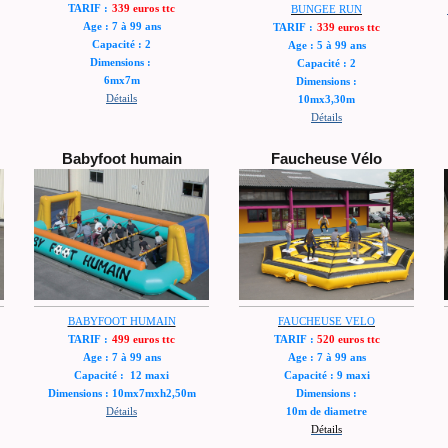
TARIF :
339 euros ttc
BUNGEE RUN
Age : 7 à 99 ans
TARIF :
339 euros ttc
Capacité : 2
Age : 5 à 99 ans
Dimensions :
Capacité : 2
6mx7m
Dimensions :
Détails
10mx3,30m
Détails
Babyfoot humain
Faucheuse Vélo
BABYFOOT HUMAIN
FAUCHEUSE VELO
TARIF :
499 euros ttc
TARIF :
520 euros ttc
Age : 7 à 99 ans
Age : 7 à 99 ans
Capacité : 12 maxi
Capacité : 9 maxi
Dimensions : 10mx7mxh2,50m
Dimensions :
Détails
10m de diametre
Détails