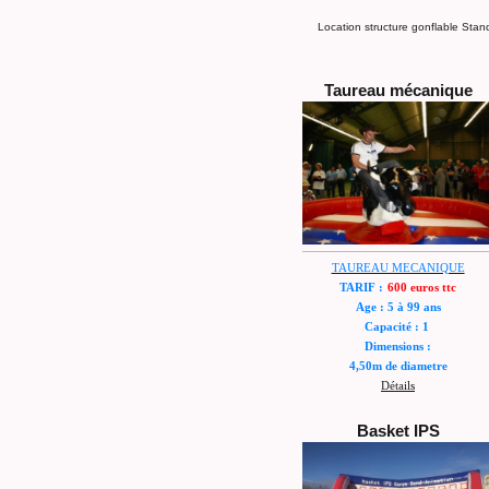
Location structure gonflable Stan
Taureau mécanique
TAUREAU MECANIQUE
TARIF :
600 euros ttc
Age : 5 à 99 ans
Capacité : 1
Dimensions :
4,50m de diametre
Détail
s
Basket IPS