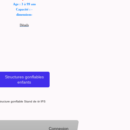
Age : 3 à 99 ans
Capacité : -
dimensions-
Détails
Structures gonflables
enfants
ructure gonflable Stand de tir IPS
Connexion