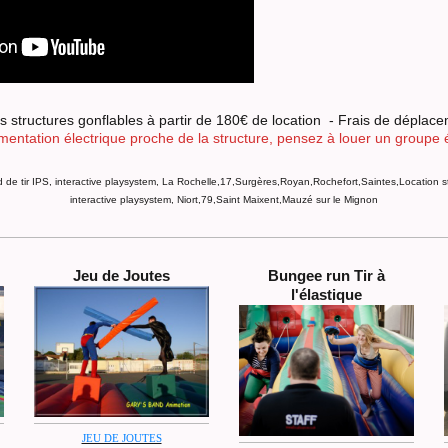
s structures gonflables à partir de 180€ de location - Frais de dépla
mentation électrique proche de la structure, pensez à louer un groupe 
d de tir IPS, interactive playsystem, La Rochelle,17,Surgères,Royan,Rochefort,Saintes,Location st
interactive playsystem, Niort,79,Saint Maixent,Mauzé sur le Mignon
Jeu de Joutes
Bungee run Tir à
l'élastique
JEU DE JOUTES