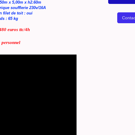
,50m x 5,00m x h2.60m
rique soufflerie 230v/16A
filet de toit : oui
Contac
ds : 65 kg
80 euros ttc/4h
 personnel