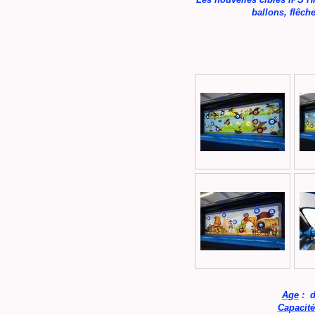
ballons, flêch
Age
: 
Capacité