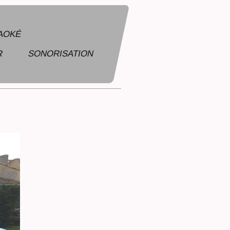
RAOKÉ
R
SONORISATION
 HUMAIN, LA ROCHELLE,17, NIORT,79