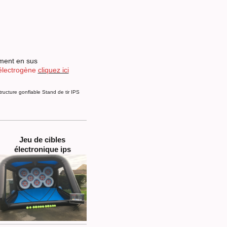
cement en sus
électrogène
cliquez ici
ructure gonflable Stand de tir IPS
Jeu de cibles
électronique ips