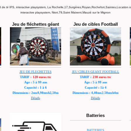
d de tir IPS, interactive playsystem, La Rochelle,17,Surgères,Royan,Rochefort,Saintes,Location st
interactive playsystem, Niort,79,Saint Maixent,Mauzé sur le Mignon
Jeu de fléchettes géant
Jeu de cibles Football
JEU DE FLECHETTES
JEU CIBLES GEANT FOOTBALL
TARIF :
120 euros ttc
TARIF :
230 euros ttc
Age : 5 à 99 ans
Age : 5 à 99 ans
Capacité : 1 à 6
Capacité : 1à 4
Dimensions : 2mx0,90mxh2,50m
Dimensions : 4,40mx2.50mxh4m
Détails
Détails
Batteries
BATTERIES