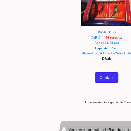
BASKET IPS
TARIF :
480 euros ttc
Age : 11 à 99 ans
Capacité : 2 à 6
Dimensions : 6.65mx4.67mxh3.80
Détails
Contact
Location structure gonflable Stan
Version imprimable
|
Plan du site