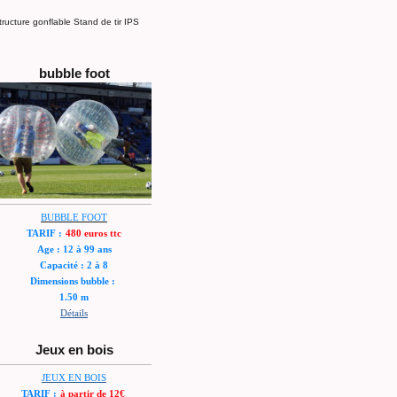
ructure gonflable Stand de tir IPS
bubble foot
B
UBBLE FOOT
TARIF :
480 euros ttc
Age : 12 à 99 ans
Capacité : 2 à 8
Dimensions bubble :
1.50 m
Détails
Jeux en bois
JEUX EN BOIS
TARIF :
à partir de 12€