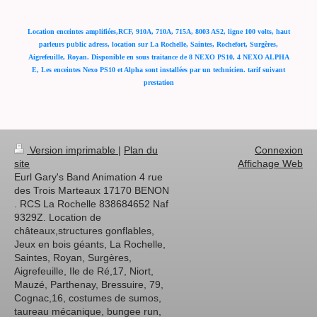
Location enceintes amplifiées,RCF, 910A, 710A, 715A, 8003 AS2, ligne 100 volts, haut
parleurs public adress, location sur La Rochelle, Saintes, Rochefort, Surgères,
Aigrefeuille, Royan. Disponible en sous traitance de 8 NEXO PS10, 4 NEXO ALPHA
E, Les enceintes Nexo PS10 et Alpha sont installées par un technicien. tarif suivant
prestation
Version imprimable
|
Plan du
Connexion
site
Affichage Web
Eurl Gary's Band Animation 4 rue
des Trois Marteaux 17170 BENON
. RCS La Rochelle 838684652 Naf
9329Z. Location de
châteaux,structures gonflables,
Jeux en bois géants, La Rochelle,
Saintes, Royan, Surgères,
Aigrefeuille, Ile de Ré,17, Niort,
Mauzé, Parthenay, Bressuire, 79,
Cognac,16, costumes de sumos,
taureau mécanique, bungee run,