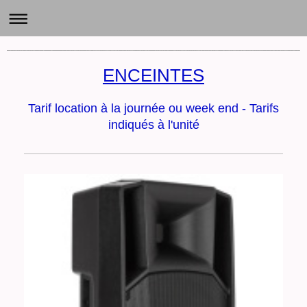
GARY'S BAND Animation - LOCATION DE STRUCTURES GONFLABLES - SUMOS - TAUREAU MECANIQUE - BABYFOOT HUMAIN, LA ROCHELLE,17, N
ENCEINTES
Tarif location à la journée ou week end - Tarifs
indiqués à l'unité