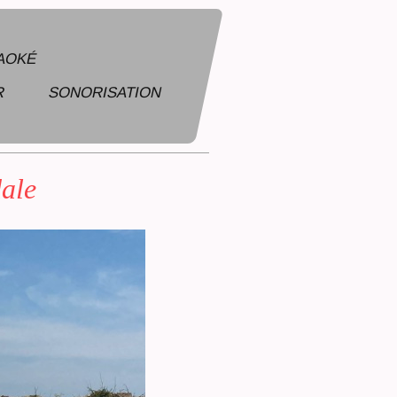
RAOKÉ
R
SONORISATION
 HUMAIN, LA ROCHELLE,17, NIORT,79
dale