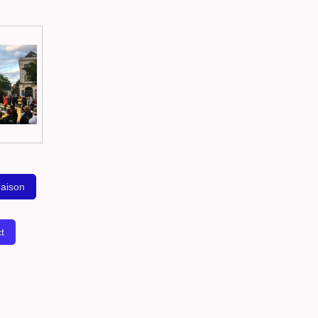
raison
t