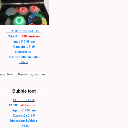
JEUX IPS INTERACTIVE
TARIF :
480 euros ttc
Age : 5 à 99 ans
Capacité 1 à 10
Dimensions :
8.20mx4.80mxh3.50m
Détails
intes, Royan, Rochefort, location
Bubble foot
B
UBBLE FOOT
TARIF :
480 euros ttc
Age : 12 à 99 ans
Capacité : 2 à 8
Dimensions bubble :
1.50 m