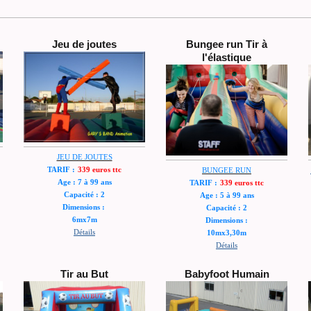
Jeu de joutes
Bungee run Tir à
l'élastique
JEU DE JOUTES
TARIF :
339 euros ttc
BUNGEE RUN
Age : 7 à 99 ans
TARIF :
339 euros ttc
Capacité : 2
Age : 5 à 99 ans
Dimensions :
Capacité : 2
6mx7m
Dimensions :
Détails
10mx3,30m
Détails
Tir au But
Babyfoot Humain