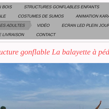
N BOIS
STRUCTURES GONFLABLES ENFANTS
ALE
COSTUMES DE SUMOS
ANIMATION KA
ES ADULTES
VIDÉO
ECRAN LED PLEIN JOU
E LIVRAISON
CONTACT
 DE STRUCTURES GONFLABLES - SUMOS - TAUREAU MECANIQUE - BABYFOOT
ucture gonflable La balayette à pé