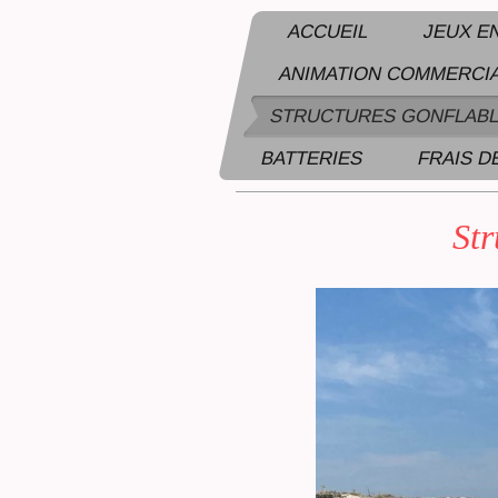
ACCUEIL
JEUX E
ANIMATION COMMERCI
STRUCTURES GONFLABL
BATTERIES
FRAIS D
GARY'S BAND Animation - LOCATION
Str