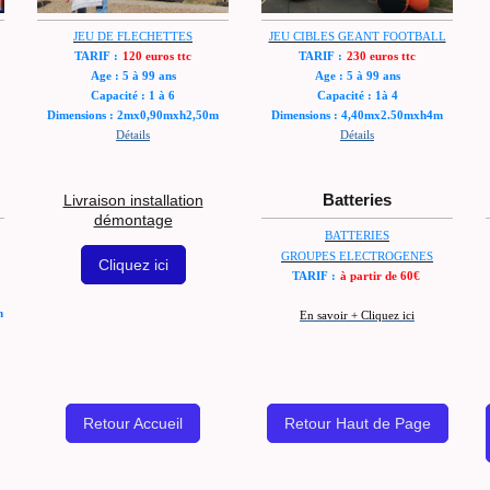
JEU DE FLECHETTES
JEU CIBLES GEANT FOOTBALL
TARIF :
120 euros ttc
TARIF :
230 euros ttc
Age : 5 à 99 ans
Age : 5 à 99 ans
Capacité : 1 à 6
Capacité : 1à 4
Dimensions : 2mx0,90mxh2,50m
Dimensions : 4,40mx2.50mxh4m
Détails
Détails
Livraison installation
Batteries
démontage
BATTERIES
GROUPES ELECTROGENES
Cliquez ici
TARIF :
à partir de 60€
m
En savoir + Cliquez ici
Retour Accueil
Retour Haut de Page