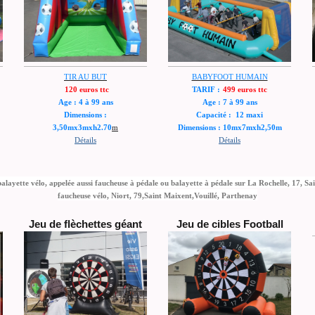
BABYFOOT HUMAIN
TIR AU BUT
TARIF :
499 euros ttc
120 euros ttc
Age : 7 à 99 ans
Age : 4 à 99 ans
Capacité : 12 maxi
Dimensions :
Dimensions : 10mx7mxh2,50m
3,50mx3mxh2.70
m
Détails
Détails
balayette vélo, appelée aussi faucheuse à pédale ou balayette à pédale sur La Rochelle, 17, Sa
faucheuse vélo, Niort, 79,Saint Maixent,Vouillé, Parthenay
Jeu de flèchettes géant
Jeu de cibles Football