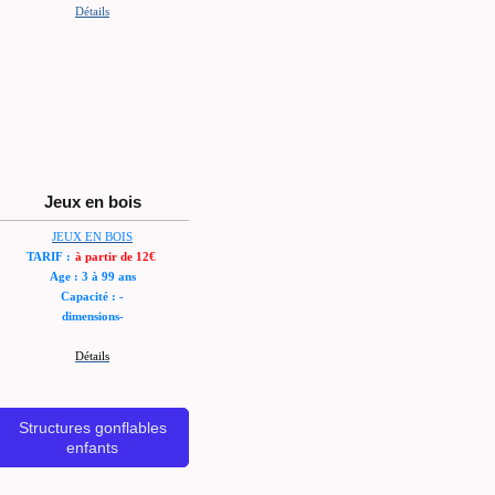
Détails
Jeux en bois
JEUX EN BOIS
TARIF :
à partir de 12€
Age : 3 à 99 ans
Capacité : -
dimensions-
Détails
Structures gonflables
enfants