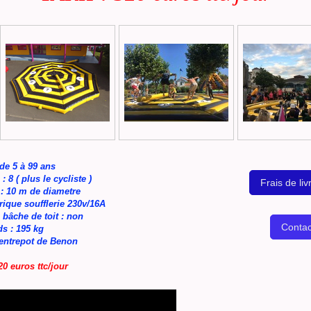
de 5 à 99 ans
: 8 ( plus le cycliste )
Frais de liv
: 10 m de diametre
rique soufflerie 230v/16A
 bâche de toit : non
Contac
ds : 195 kg
 entrepot de Benon
20 euros ttc/jour