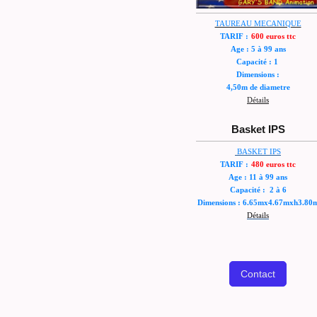
TAUREAU MECANIQUE
TARIF :
600 euros ttc
Age : 5 à 99 ans
Capacité : 1
Dimensions :
4,50m de diametre
Détail
s
Basket IPS
BASKET IPS
TARIF :
480 euros ttc
Age : 11 à 99 ans
Capacité : 2 à 6
Dimensions : 6.65mx4.67mxh3.80
Détails
Contact