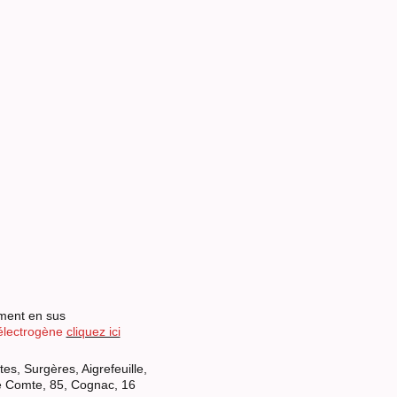
cement en sus
électrogène
cliquez ici
es, Surgères, Aigrefeuille,
Le Comte, 85, Cognac, 16