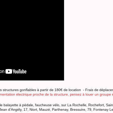
s structures gonflables à partir de 180€ de location - Frais de dépla
mentation électrique proche de la structure, pensez à louer un groupe 
le balayette à pédale, faucheuse vélo, sur La Rochelle, Rochefort, Saint
 Jean d'Angély, 17, Niort, Mauzé, Parthenay, Bressuire, 79, Fontenay 