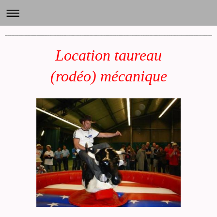
GARY'S BAND Animation - LOCATION DE STRUCTURES GONFLABLES - SUMOS - TAUREAU MECANIQUE - BABYFOOT HUMAIN, LA ROCHELLE,17, N
Location taureau
(rodéo) mécanique