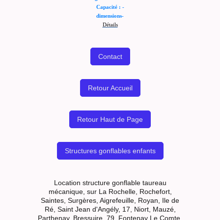
Capacité : -
dimensions-
Détails
Contact
Retour Accueil
Retour Haut de Page
Structures gonflables enfants
Location structure gonflable taureau
mécanique, sur La Rochelle, Rochefort,
Saintes, Surgères, Aigrefeuille, Royan, Ile de
Ré, Saint Jean d'Angély, 17, Niort, Mauzé,
Parthenay, Bressuire, 79, Fontenay Le Comte,