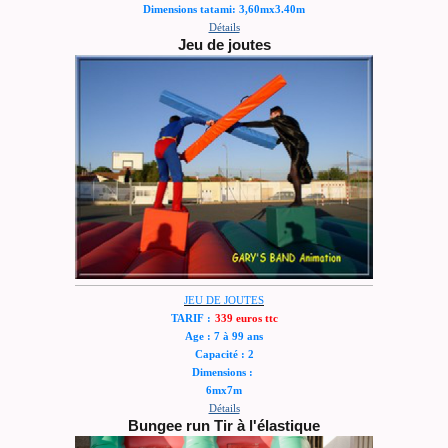
Dimensions tatami: 3,60mx3.40m
Détails
Jeu de joutes
JEU DE JOUTES
TARIF :
339 euros ttc
Age : 7 à 99 ans
Capacité : 2
Dimensions :
6mx7m
Détails
Bungee run Tir à l'élastique