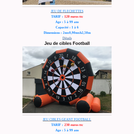
JEU DE FLECHETTES
TARIF :
120 euros ttc
Age : 5 à 99 ans
Capacité : 1 à 6
Dimensions : 2mx0,90mxh2,50m
Détails
Jeu de cibles Football
JEU CIBLES GEANT FOOTBALL
TARIF :
230 euros ttc
Age : 5 à 99 ans