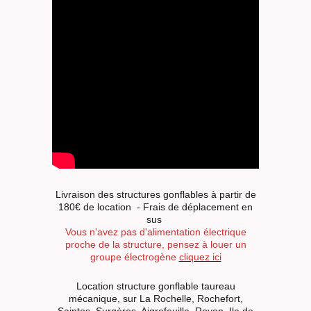
Livraison des structures gonflables à partir de
180€ de location - Frais de déplacement en
sus
Vous n'avez pas d'alimentation électrique
proche de la structure, pensez à louer un
groupe électrogène
cliquez ici
Location structure gonflable taureau
mécanique, sur La Rochelle, Rochefort,
Saintes, Surgères, Aigrefeuille, Royan, Ile de