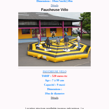
Dimensions : 10mx7mxh2,50m
Détails
Faucheuse Vélo
FAUCHEUSE VELO
TARIF :
520 euros ttc
Age : 7 à 99 ans
Capacité : 9 maxi
Dimensions :
10m de diametre
Détails
Location structure gonflable taureau mécanique, La