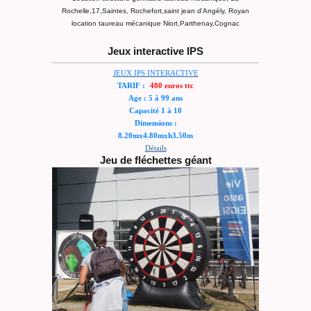
Rochelle,17,Saintes, Rochefort,saint jean d'Angély, Royan
location taureau mécanique Niort,Parthenay,Cognac
Jeux interactive IPS
JEUX IPS INTERACTIVE
TARIF :
480 euros ttc
Age : 5 à 99 ans
Capacité 1 à 10
Dimensions :
8.20mx4.80mxh3.50m
Détails
Jeu de fléchettes géant