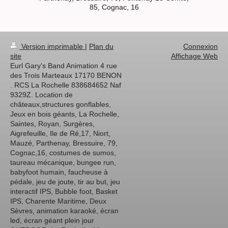
85, Cognac, 16
Version imprimable
|
Plan du
Connexion
site
Affichage Web
Eurl Gary's Band Animation 4 rue
des Trois Marteaux 17170 BENON
. RCS La Rochelle 838684652 Naf
9329Z. Location de
châteaux,structures gonflables,
Jeux en bois géants, La Rochelle,
Saintes, Royan, Surgères,
Aigrefeuille, Ile de Ré,17, Niort,
Mauzé, Parthenay, Bressuire, 79,
Cognac,16, costumes de sumos,
taureau mécanique, bungee run,
babyfoot humain, faucheuse à
pédale, jeu de joute, tir au but, jeu
interactif IPS, Bubble foot, Basket
IPS, Charente Maritime, Deux
Sèvres, animation karaoké, écran
led, écran géant plein jour