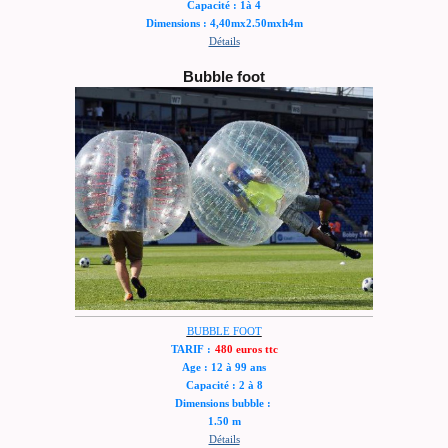
Capacité : 1à 4
Dimensions : 4,40mx2.50mxh4m
Détails
Bubble foot
B
UBBLE FOOT
TARIF :
480 euros ttc
Age : 12 à 99 ans
Capacité : 2 à 8
Dimensions bubble :
1.50 m
Détails