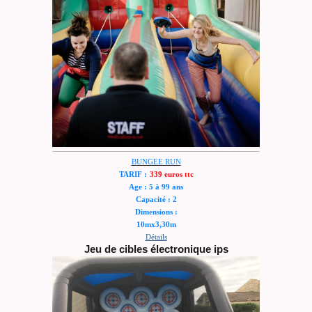
BUNGEE RUN
TARIF :
339 euros ttc
Age : 5 à 99 ans
Capacité : 2
Dimensions :
10mx3,30m
Détails
Jeu de cibles électronique ips