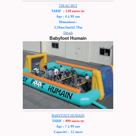
TIR AU BUT
TARIF :
120 euros ttc
Age : 4 à 99 ans
Dimensions :
3,50mx3mxh2.70m
Détails
Babyfoot Humain
BABYFOOT HUMAIN
TARIF :
499 euros ttc
Age : 7 à 99 ans
Capacité : 12 maxi