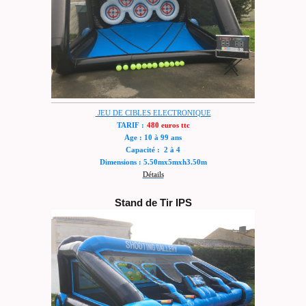
JEU DE CIBLES ELECTRONIQUE
TARIF :
480 euros ttc
Age : 10 à 99 ans
Capacité : 2 à 4
Dimensions : 5.50mx5mxh3.50m
Détails
Stand de Tir IPS