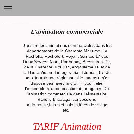
GARY'S BAND Animation - LOCATION DE STRUCTURES GONFLABLES - SUMOS - TAUREAU MECANIQUE - BABYFOOT HUMAIN, LA ROCHELLE,17, N
L'animation commerciale
J'assure les animations commerciales dans les
départements de la Charente Maritime, La
Rochelle, Rochefort, Royan, Saintes,17,des
Deux Sèvres, Niort, Parthenay, Bressuires, 79,
de la Charente, Rouillac, Angoulème,16 et de
la Haute Vienne,Limoges, Saint Junien, 87. Je
peux fournir une régie son si le magasin n'en
dispose pas, avec micro HF pour relier
l'ensemble à la sonorisation du magasin. De
l'animation commerciale dans l'alimentaire,
dans le bricolage, concessions
automobile,foires et salons,fêtes de village
etc...
TARIF Animation