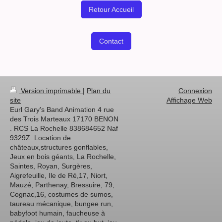
Retour Accueil
Contact
Version imprimable
|
Plan du
Connexion
site
Affichage Web
Eurl Gary's Band Animation 4 rue
des Trois Marteaux 17170 BENON
. RCS La Rochelle 838684652 Naf
9329Z. Location de
châteaux,structures gonflables,
Jeux en bois géants, La Rochelle,
Saintes, Royan, Surgères,
Aigrefeuille, Ile de Ré,17, Niort,
Mauzé, Parthenay, Bressuire, 79,
Cognac,16, costumes de sumos,
taureau mécanique, bungee run,
babyfoot humain, faucheuse à